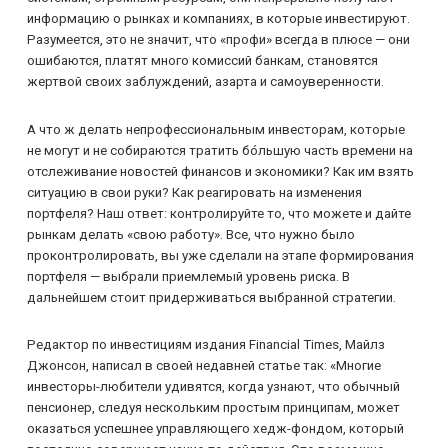
информацию о рынках и компаниях, в которые инвестируют.
Разумеется, это не значит, что «профи» всегда в плюсе — они
ошибаются, платят много комиссий банкам, становятся
жертвой своих заблуждений, азарта и самоуверенности.
А что ж делать непрофессиональным инвесторам, которые
не могут и не собираются тратить бо́льшую часть времени на
отслеживание новостей финансов и экономики? Как им взять
ситуацию в свои руки? Как реагировать на изменения
портфеля? Наш ответ: контролируйте то, что можете и дайте
рынкам делать «свою работу». Все, что нужно было
проконтролировать, вы уже сделали на этапе формирования
портфеля — выбрали приемлемый уровень риска. В
дальнейшем стоит придерживаться выбранной стратегии.
Редактор по инвестициям издания Financial Times, Майлз
Джонсон, написал в своей недавней статье так: «Многие
инвесторы-любители удивятся, когда узнают, что обычный
пенсионер, следуя нескольким простым принципам, может
оказаться успешнее управляющего хедж-фондом, который